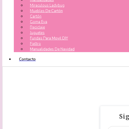
Manualidades
Miraculous Ladybug
Muebles De Cartón
Cartón
Goma Eva
Reciclaje
Juguetes
Fundas Para Movil DIY
Fieltro
Manualidades De Navidad
Contacto
Si