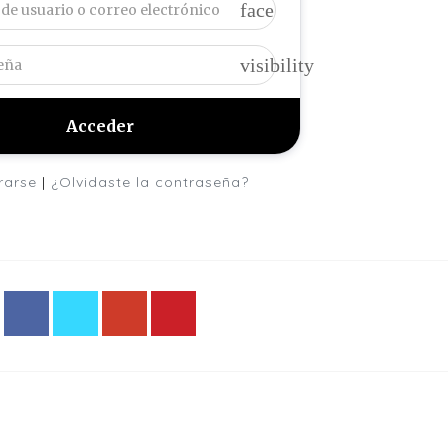
face
visibility
rarse
|
¿Olvidaste la contraseña?