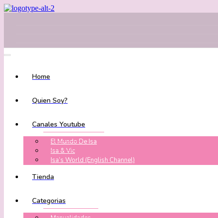
Home
Quien Soy?
Canales Youtube
El Mundo De Isa
Isa & Vic
Isa’s World (English Channel)
Tienda
Categorias