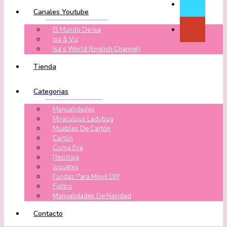
Canales Youtube
El Mundo De Isa
Isa & Vic
Isa’s World (English Channel)
Tienda
Categorias
Manualidades
Miraculous Ladybug
Muebles De Cartón
Cartón
Goma Eva
Reciclaje
Juguetes
Fundas Para Movil DIY
Fieltro
Manualidades De Navidad
Contacto