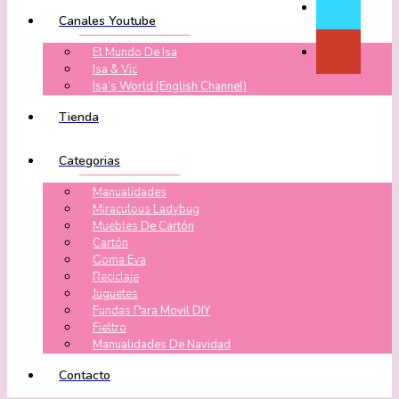
Canales Youtube
El Mundo De Isa
Isa & Vic
Isa’s World (English Channel)
Tienda
Categorias
Manualidades
Miraculous Ladybug
Muebles De Cartón
Cartón
Goma Eva
Reciclaje
Juguetes
Fundas Para Movil DIY
Fieltro
Manualidades De Navidad
Contacto