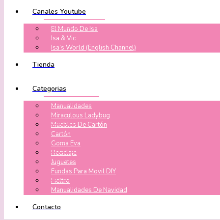
Canales Youtube
El Mundo De Isa
Isa & Vic
Isa’s World (English Channel)
Tienda
Categorias
Manualidades
Miraculous Ladybug
Muebles De Cartón
Cartón
Goma Eva
Reciclaje
Juguetes
Fundas Para Movil DIY
Fieltro
Manualidades De Navidad
Contacto